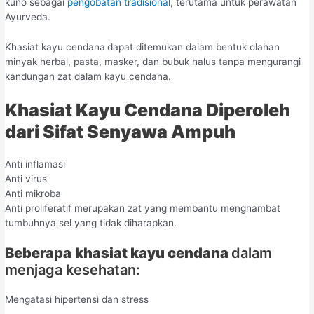
kuno sebagai
pengobatan tradisional
, terutama untuk perawatan
Ayurveda.
Khasiat kayu cendana
dapat ditemukan dalam bentuk olahan
minyak herbal, pasta, masker, dan bubuk halus tanpa mengurangi
kandungan zat dalam kayu cendana.
Khasiat Kayu Cendana Diperoleh
dari Sifat Senyawa Ampuh
Anti inflamasi
Anti virus
Anti mikroba
Anti proliferatif merupakan zat yang membantu menghambat
tumbuhnya sel yang tidak diharapkan.
Beberapa
khasiat kayu cendana
dalam
menjaga kesehatan:
Mengatasi hipertensi dan stress