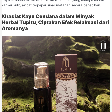
kanker kulit, akibat terpapar sinar matahari secara berlebihan.
Khasiat Kayu Cendana dalam Minyak
Herbal Tupitu, Ciptakan Efek Relaksasi dari
Aromanya