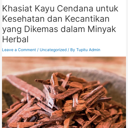
Khasiat Kayu Cendana untuk
Kesehatan dan Kecantikan
yang Dikemas dalam Minyak
Herbal
Leave a Comment
/
Uncategorized
/ By
Tupitu Admin