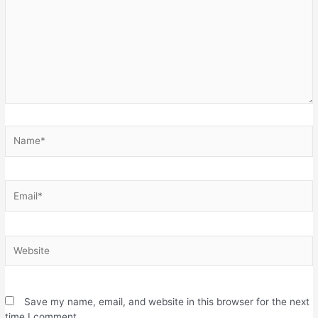
Save my name, email, and website in this browser for the next
time I comment.