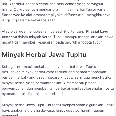
untuk tertidur dengan cepat dan rasa cemas yang berangsur
hilang. Cukup dengan menuangkan minyak herbal Tupitu varian
Sandalwod ke alat aromaterapi yakni diffuser atau menghirupnya
langsung selama beberapa saat.
Atau bisa juga mengoleskannya sedikit di tangan,
Khasiat kayu
cendana
dalam minyak herbal Tupitu mampu menghilangkan hawa
negatif dan memberi kesegaran pada seluruh anggota tubuh.
Minyak Herbal Jawa Tupitu
Sebagai informasi tambahan, minyak herbal Jawa Tupitu
merupakan minyak herbal yang terbuat dari beragam tanaman
rempah herbal yang diracik secara khusus. Sehingga menghasilkan
minyak herbal yang bermanfaat untuk membantu proses
penyembuhan dan memberikan berbagai manfaat kesehatan, serta
nyaman untuk digunakan sehari-hari.
Minyak herbal Jawa Tupitu ini tentu menjadi aman digunakan untuk
bayi, anak-anak, orang dewasa, lanjut usia, ibu hamil maupun
menyusui.