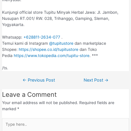
Kunjungi official store Tupitu Minyak Herbal Jawa: Jl. Jambon,
Nusupan RT.001/ RW. 028, Trihanggo, Gamping, Sleman,
Yogyakarta.
Whatsapp:
+628811-2634-077
.
Temui kami di Instagram
@tupitustore
dan marketplace
Shopee:
https://shopee.co.id/tupitustore
dan Toko
Pedia
https://www.tokopedia.com/tupitu-store
. ***
/ts.
←
Previous Post
Next Post
→
Leave a Comment
Your email address will not be published.
Required fields are
marked
*