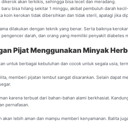
ah dikerok akan terkikis, sehingga bisa lecet dan meradang.
aru bisa hilang sekitar 1 minggu, akibat pembuluh darah kecil-
a koin kerokan tidak dibersihkan dan tidak steril, apalagi jika d
lama dilakukan dengan teknik yang benar. Serta baiknya keroka
engencer darah, dan orang yang memiliki penyakit diabetes m
ngan Pijat Menggunakan Minyak Herb
kan untuk berbagai kebutuhan dan cocok untuk segala usia, term
ta, memberi pijatan lembut sangat disarankan. Selain dapat m
segar.
aman karena terbuat dari bahan-bahan alami berkhasiat. Kand
an pernafasan.
uh akan lebih aman dan mampu memberi kenyamanan. Balita juga