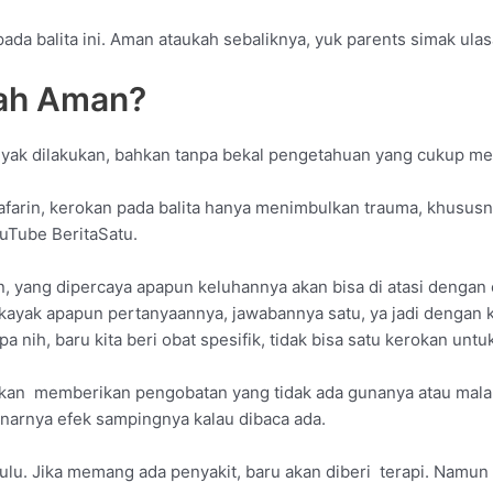
da balita ini. Aman ataukah sebaliknya, yuk parents simak ulasa
kah Aman?
nyak dilakukan, bahkan tanpa bekal pengetahuan yang cukup me
afarin, kerokan pada balita hanya menimbulkan trauma, khusus
uTube BeritaSatu.
han, yang dipercaya apapun keluhannya akan bisa di atasi denga
kayak apapun pertanyaannya, jawabannya satu, ya jadi dengan
pa nih, baru kita beri obat spesifik, tidak bisa satu kerokan unt
rankan memberikan pengobatan yang tidak ada gunanya atau mal
narnya efek sampingnya kalau dibaca ada.
 dulu. Jika memang ada penyakit, baru akan diberi terapi. Namun 