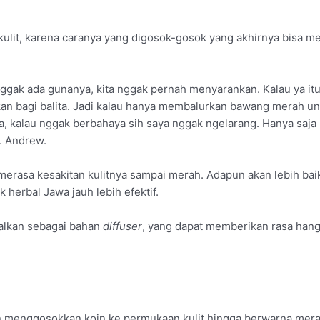
kulit, karena caranya yang digosok-gosok yang akhirnya bisa m
ggak ada gunanya, kita nggak pernah menyarankan. Kalau ya itu
tkan bagi balita. Jadi kalau hanya membalurkan bawang merah u
, kalau nggak berbahaya sih saya nggak ngelarang. Hanya saja p
r. Andrew.
erasa kesakitan kulitnya sampai merah. Adapun akan lebih bai
herbal Jawa jauh lebih efektif.
dalkan sebagai bahan
diffuser
, yang dapat memberikan rasa hang
an menggosokkan koin ke permukaan kulit hingga berwarna mera