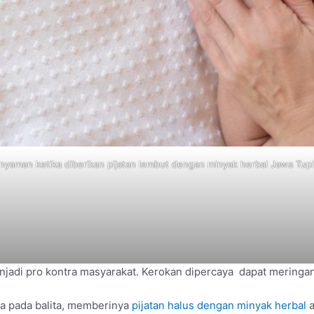
 nyaman ketika diberikan pijatan lembut dengan minyak herbal Jawa Tupi
enjadi pro kontra masyarakat. Kerokan dipercaya dapat meringa
a pada balita, memberinya
pijatan halus dengan minyak herbal
a