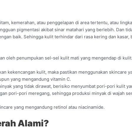
hitam, kemerahan, atau penggelapan di area tertentu, atau ling
gguan pigmentasi akibat sinar matahari yang berlebih. Dan ti
gan baik. Sehingga kulit terhindar dari rasa kering dan kasar, 
kan oleh penumpukan sel-sel kulit mati yang mengendap di kulit
kan kekencangan kulit, maka pastikan menggunakan skincare ya
upun yang mengandung vitamin C.
rminyak yang tidak dirawat, berisiko menyumbat pori-pori kulit y
gan pori-pori meregang, sehingga produksi minyak di wajah se
incare yang mengandung retinol atau niacinamide.
erah Alami?