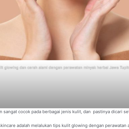
 kulit glowing dan cerah alami dengan perawatan minyak herbal Jawa Tupit
n sangat cocok pada berbagai jenis kulit, dan pastinya dicari se
 skincare adalah melalukan tips kulit glowing dengan perawata