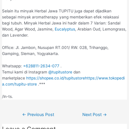
Selain itu minyak Herbal Jawa TUPITU juga dapat dijadikan
sebagai minyak aromatherapy yang memberikan efek relaksasi
bagi tubuh. Minyak Herbal Jawa ini hadir dalam 7 Varian: Sandal
Wood, Agar Wood, Jasmine,
Eucalyptus
, Arabian Oud, Lemongrass,
dan Lavender.
Office: Jl. Jambon, Nusupan RT.001/ RW. 028, Trihanggo,
Gamping, Sleman, Yogyakarta.
Whatsapp:
+628811-2634-077
.
Temui kami di Instagram
@tupitustore
dan
marketplace
https://shopee.co.id/tupitustore
https://www.tokopedi
a.com/tupitu-store
.***
/ln-ts.
←
Previous Post
Next Post
→
Leave a Comment