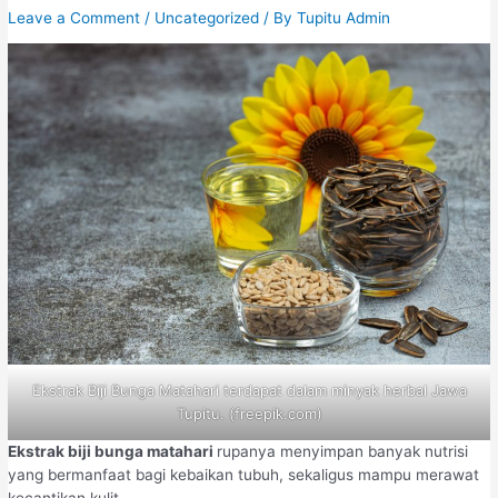
Leave a Comment
/
Uncategorized
/ By
Tupitu Admin
Ekstrak Biji Bunga Matahari terdapat dalam minyak herbal Jawa
Tupitu. (freepik.com)
Ekstrak biji bunga matahari
rupanya menyimpan banyak nutrisi
yang bermanfaat bagi kebaikan tubuh, sekaligus mampu merawat